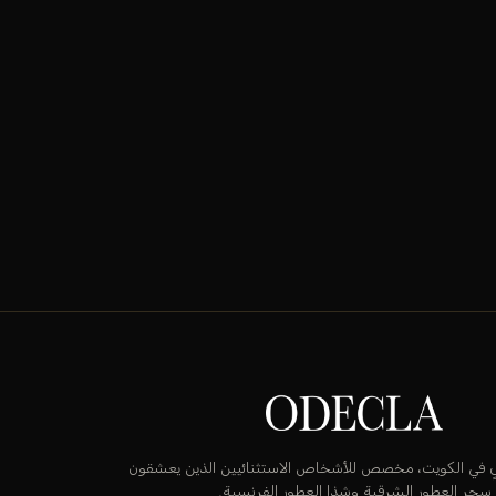
قٍ في الكويت، مخصص للأشخاص الاستثنائيين الذين يعشقون
سحر العطور الشرقية وشذا العطور الفرنسية.