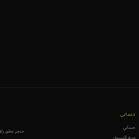
حسابي
حسابي
متجر عطور را
عربة التسوق