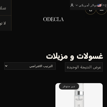
ع
En
expand_more
0
دولار أمريكي
سلة
لا ت
غسولات و مزيلات
عرض النتيجة الوحيدة
غير متوفر