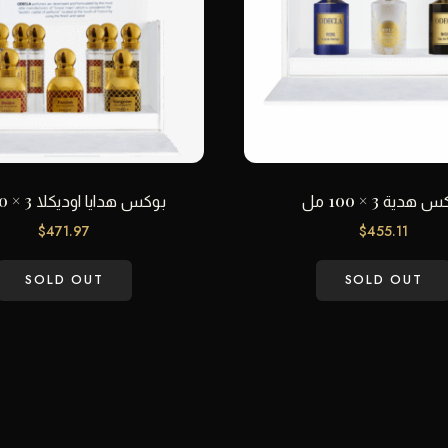
هدية 3 × 100 مل
بوكس هدايا اوديكلا 3 × 90 مل
$
471.97
$
455.11
SOLD OUT
SOLD OUT