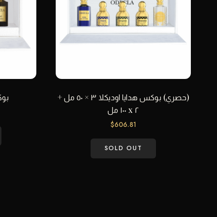
(حصري) بوكس هدايا اوديكلا ٣ × ٥٠ مل +
بوكس 
٢ x ١٠٠ مل
$
606.81
SOLD OUT