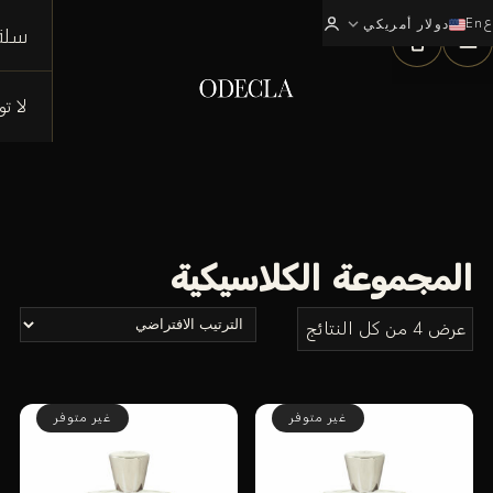
ع
En
expand_more
0
دولار أمريكي
سلة
لا ت
المجموعة الكلاسيكية
عرض ⁦4⁩ من كل النتائج
غير متوفر
غير متوفر