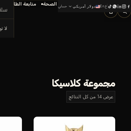
الرئيسية
الماركات
الجمال و الصحة
متابعة الطلب
م
ع
En
expand_more
0
حسابي
دولار أمريكي
سلة
لا ت
مجموعة كلاسيكا
عرض ⁦14⁩ من كل النتائج