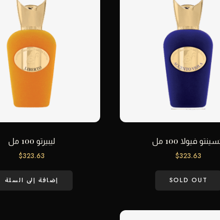
ينتو فيولا 100 مل
ليبيرتو 100 مل
$
323.63
$
323.63
SOLD OUT
إضافة إلى السلة