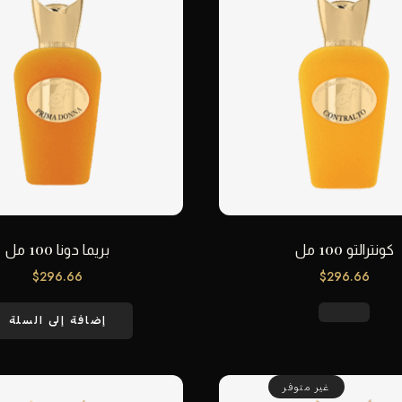
كونترالتو 100 مل
بريما دونا 100 مل
$
296.66
$
296.66
إضافة إلى السلة
غير متوفر