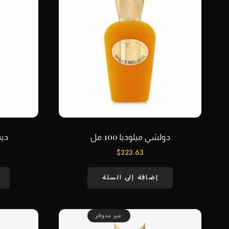
دولشي ميلوديا 100 مل
ديب
$
323.63
إضافة إلى السلة
غير متوفر