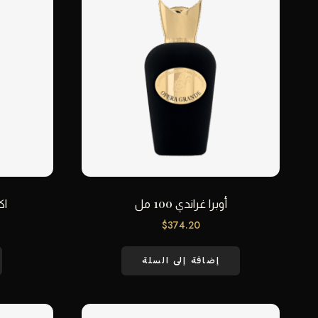
أوبرا غراندي 100 مل
اكس
$
374.20
إضافة إلى السلة