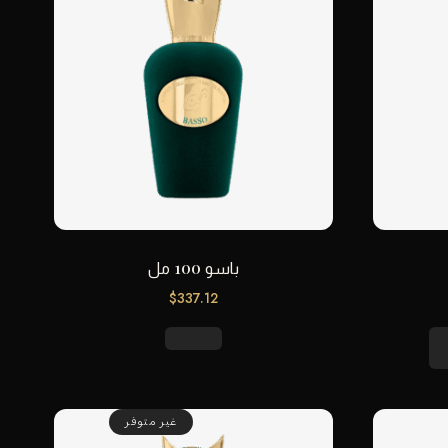
باسو 100 مل
$
337.12
غير متوفر