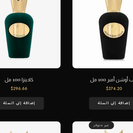
 أوشن أمبر 100 مل
كادينزا 100 مل
$
296.66
$
374.20
إضافة إلى السلة
إضافة إلى السلة
غير متوفر