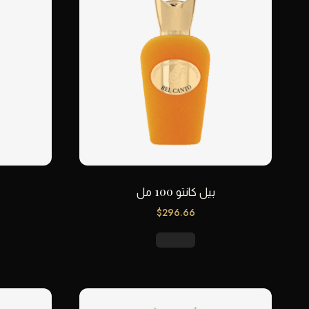
بيل كانتو 100 مل
$
296.66