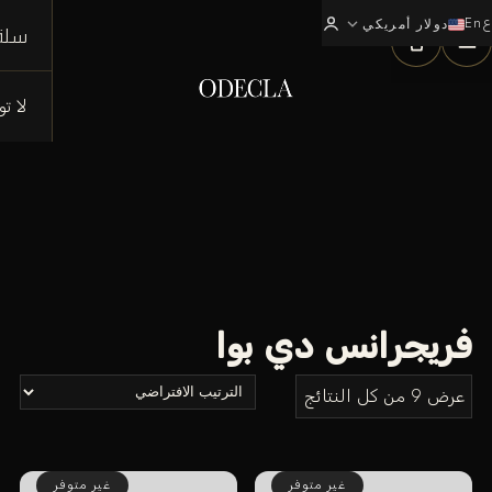
ع
En
expand_more
0
دولار أمريكي
سلة
لا ت
فريجرانس دي بوا
عرض ⁦9⁩ من كل النتائج
غير متوفر
غير متوفر