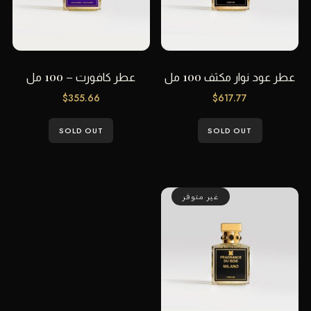
عطر عود نوار مكثف 100 مل
عطر كافورت – 100 مل
$
355.66
$
617.77
SOLD OUT
SOLD OUT
غير متوفر