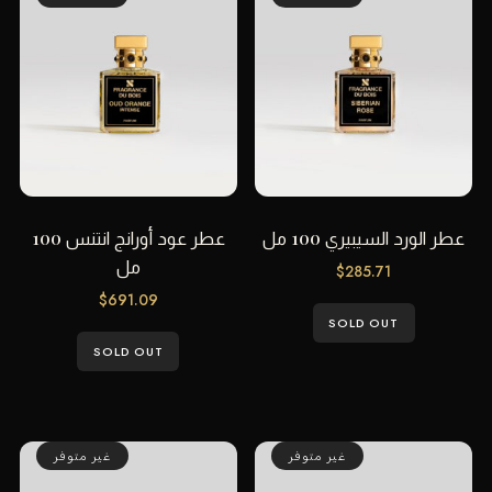
عطر الورد السيبيري 100 مل
عطر عود أورانج انتنس 100
مل
$
285.71
$
691.09
SOLD OUT
SOLD OUT
غير متوفر
غير متوفر