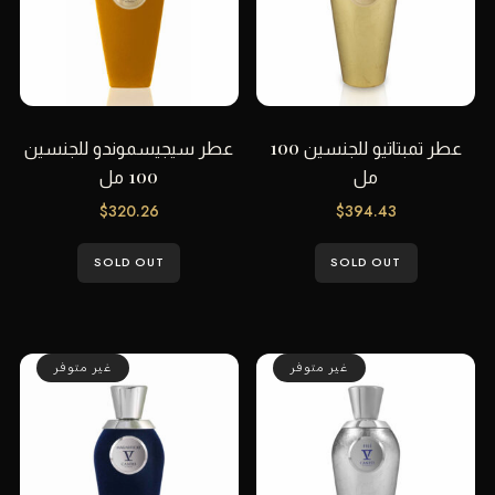
عطر تمبتاتيو للجنسين 100
عطر سيجيسموندو للجنسين
مل
100 مل
$
320.26
$
394.43
SOLD OUT
SOLD OUT
غير متوفر
غير متوفر