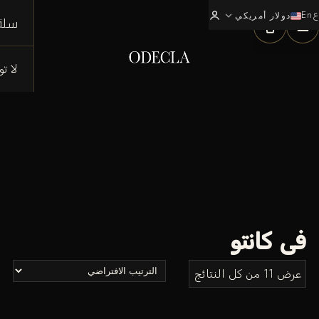
ع
En
expand_more
0
دولار أمريكي
سلة
لا ت
فى كانتو
عرض ⁦11⁩ من كل النتائج