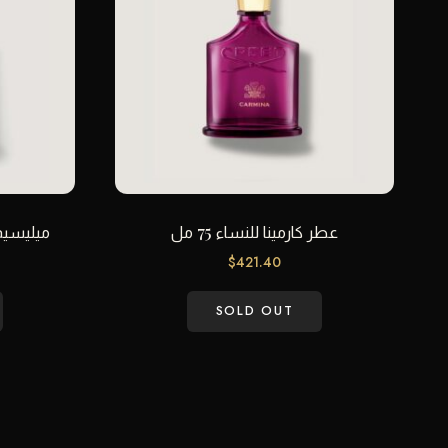
عطر كارمينا للنساء 75 مل
ميليسيم إ
$
421.40
SOLD OUT