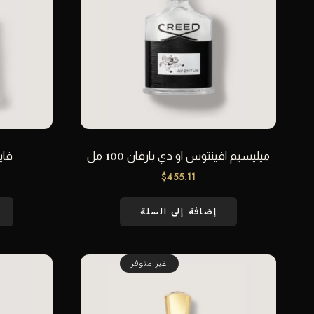
ميليسيم افينتوس او دي بارفان 100 مل
فايك
$
455.11
إضافة إلى السلة
غير متوفر