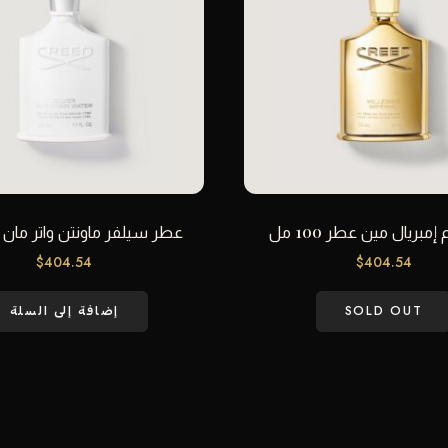
مبريال مين عطر 100 مل
عطر سيلفر ماونتن واتر مان 100 مل
$
404.54
$
404.54
SOLD OUT
إضافة إلى السلة