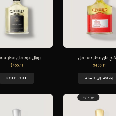
نج مان عطر 100 مل
رويال عود مان عطر 100 مل
$
455.11
$
455.11
إضافة إلى السلة
SOLD OUT
غير متوفر