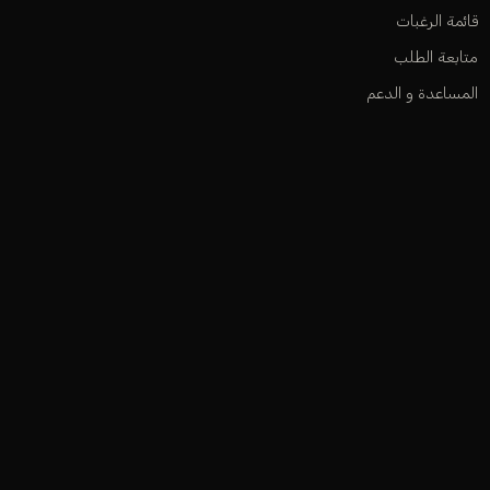
قائمة الرغبات
متابعة الطلب
المساعدة و الدعم
أوديكلا باريس 2026. جميع الحقوق محفوظة.
ت
فيزا
ماستركارد
ابل باي
سداد
مدى
جوجل باي
سامسونج