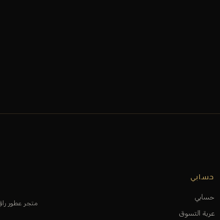
حسابي
حسابي
متجر عطور را
عربة التسوق