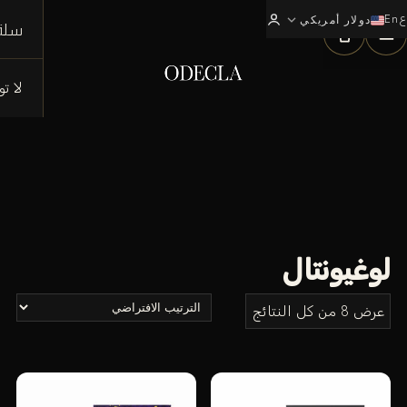
ع
En
expand_more
0
دولار أمريكي
سلة
لا ت
لوغيونتال
عرض ⁦8⁩ من كل النتائج