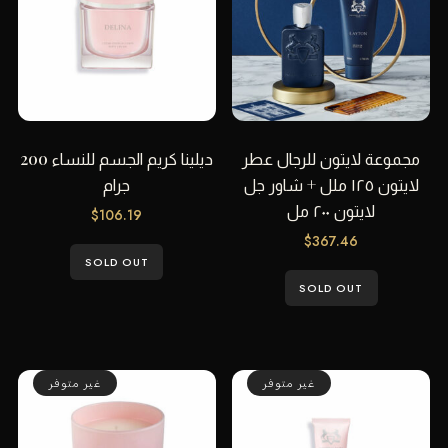
مجموعة لايتون للرجال عطر
ديلينا كريم الجسم للنساء 200
لايتون ١٢٥ ملل + شاور جل
جرام
لايتون ٢٠٠ مل
$
106.19
$
367.46
SOLD OUT
SOLD OUT
غير متوفر
غير متوفر