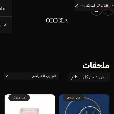
ع
En
expand_more
0
دولار أمريكي
سلة
لا ت
ملحقات
عرض ⁦4⁩ من كل النتائج
غير متوفر
غير متوفر