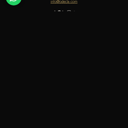
info@odecla.com
أوديكلا باريس 2026. جميع الحقوق محفوظة.
كي نت
فيزا
ماستركارد
ابل باي
سداد
مدى
جوجل باي
سامسونج باي