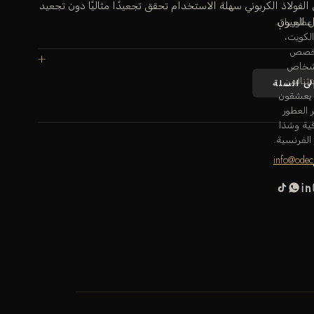
فولاذ الكربوني سهلة الاستخدام تحقق تجعيدًا مثاليًا دون تجعيد
 العيون.
طور راقٍ
لكويت،
صص
شخاص
تثنائيين
لى السلة
 يعشقون
العطور
ية وشذا
الفرنسية.
info@odec