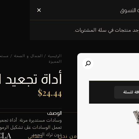
علومات عنا
×
 التسوق
وجد منتجات في سلة المشتريات.
الرئيسية
/
الجمال و الصحة
/
مستح
المميزة
أداة تجعيد 
$
24.44
فة للسلة
الوصف
وسادات مستديرة مرنة: أداة تجعي
تعمل الوسادات على تشكيل الرمو
دون ترك التجعد.
من نحن
حسابي