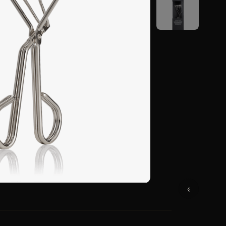
كمية
أداة
تجعيد
الرموش
المميزة