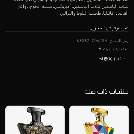
بتلات الياسمين بتلات الياسمين، أمبروكس، مسك الخوخ، روائح
القاعدة: فانيليا، طحلب البلوط والبرالين
غير متوفر في المخزون
رمز المنتج:
888874006584
التصنيف:
بوند ٩
مشاركة
منتجات ذات صلة