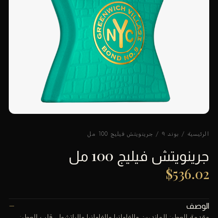
الرئيسية
/
بوند ٩
/ جرينويتش فيليج 100 مل
جرينويتش فيليج 100 مل
$
536.02
الوصف
مقدمة العطر: الماندرين والفاوانيا والفاوانيا والباتشولي قلب العطر: