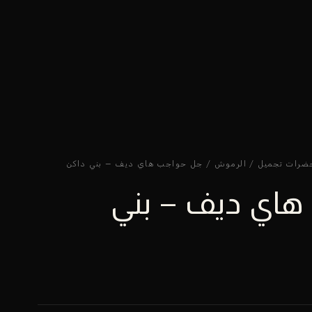
ضرات تجميل
/
الرموش
/ جل حواجب هاي ديف – بني داكن
هاي ديف – بني