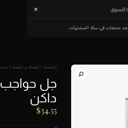
علومات عنا
×
 التسوق
وجد منتجات في سلة المشتريات.
الرئيسية
/
الجمال و الصحة
/
مستح
جل حواجب 
داكن
$
34.55