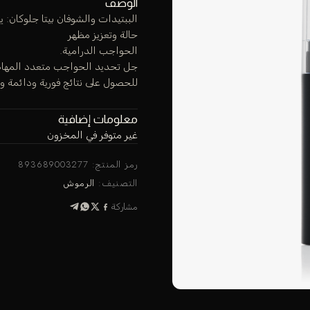
الوصف
الببتيدات والشوفان بيتا جلوكان: ي
حالة وتعزيز مظهر
الحواجب الدرامية.
جل تحديد الحواجب متعدد المهام
للحصول على نتائج فورية ودائمة وم
معلومات إضافية
غير متوفر في المخزون
رمز المنتج:
893689003277
التصنيف:
الرموش
مشاركة