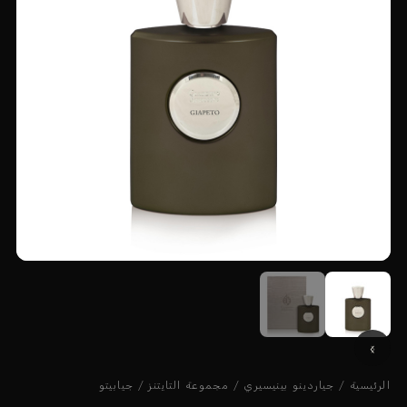
الرئيسية
/
جياردينو بينيسيري
/
مجموعة التايتنز
/ جيابيتو