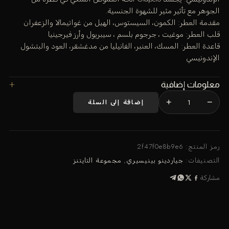
الجوهر مع تأثير مثير للشهوة الجنسية.
مقدمة العطر: الكمون، السيستوس، الهيل من غواتيمالا والزعفران
قلب العطر: موغيت ، جرجوم بلسم ، سيبريول وأرز فيرجينيا
قاعدة العطر: المسك، العنبر، الفانيليا من مدغشقر، العود والبتشول
الإندونيسي
معلومات إضافية
+
−
إضافة إلى السلة
كمية
جيابيتو
رمز المنتج:
2f47f0e8b9e6
التصنيفات:
جياردينو بينيسيري
,
مجموعة التايتنز
مشاركة