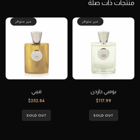
منتجات ذات صلة
غير متوفر
غير متوفر
بومبي جاردن
فيبي
$
252.84
$
117.99
SOLD OUT
SOLD OUT