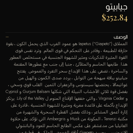
جيابيتو
$
252.84
الوصف
العملاق Iapetus (“Giapeto”) هو عمود الغرب الذي يحمل الكون ، بقوة
خارقة للطبيعة ، وقادر على التحكم في قوى العالم. وترد نفس قوى
القوة المثيرة للذكريات ومثير للشهوة الجنسية في مستخلص العطور
هذا. طابعها الحاسم والمتلألئ ، جنبا إلى جنب مع عطورها المقنعة
والساحرة ، تضفي على هذا الإبداع سحر التفرد والغموض. يفتتح
جيابيتو بباقة مبهجة من التوابل ، يردد صدى الكمون والهيل من
غواتيمالا ، يحتضنها سيستوس والزعفران الثمين. القلب قوي وسخي ،
بفضل قوة ثلاثي الأخشاب النبيلة التي شكلها Gurjum Balsam و Cypriol
و Virginia Cedar ، والتي خففها الإقناع المنوم ل Lily of the Valley. يرتكز
الإبداع بأكمله على قاعدة مغرية ومثيرة للشهوة الجنسية ، قادرة على
إثارة أعمق المشاعر ، وذلك بفضل القطرة السحرية والشهيرة من
مكتبة Terenzi ، المكونة من Musk و Ambergris التي تؤكد على حلاوة
الفانيليا من مدغشقر على عكس الطابع الحاسم للعود والباتشولي
الإندونيسي. يجسد Giapeto أناقة الغموض الملكي في قطرة من