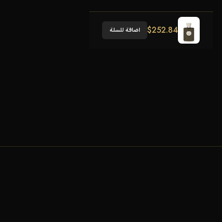
$
252.84
اضافة للسلة