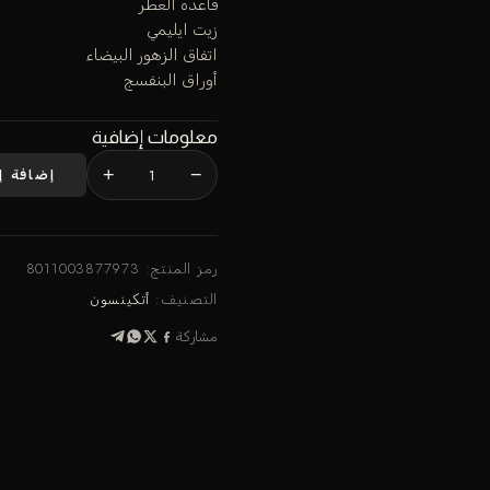
قاعده العطر
زيت ايليمي
اتفاق الزهور البيضاء
أوراق البنفسج
معلومات إضافية
+
−
إضافة إ
رمز المنتج:
8011003877973
التصنيف:
أتكينسون
مشاركة