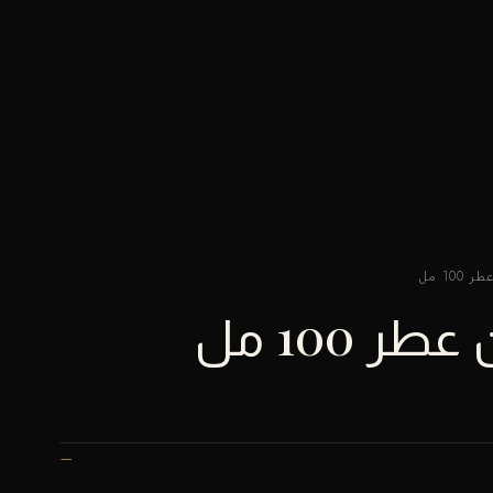
1 مل
 100 مل