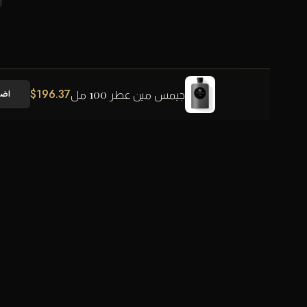
$
196.37
جيمس مين عطر 100 مل
اضا