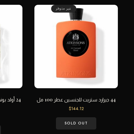
غير متوفر
44 جيرارد ستريت للجنسين عطر 100 مل
24 أولد 
$
144.12
SOLD OUT