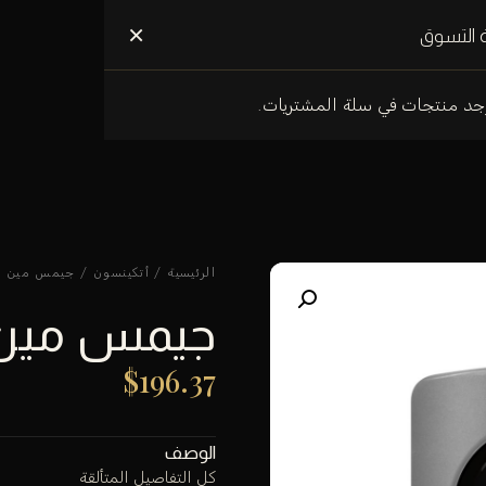
علومات عنا
×
 التسوق
وجد منتجات في سلة المشتريات.
الرئيسية
/
أتكينسون
/ جيمس مين عطر 00
جيمس مين عطر
$
196.37
الوصف
كل التفاصيل المتألقة