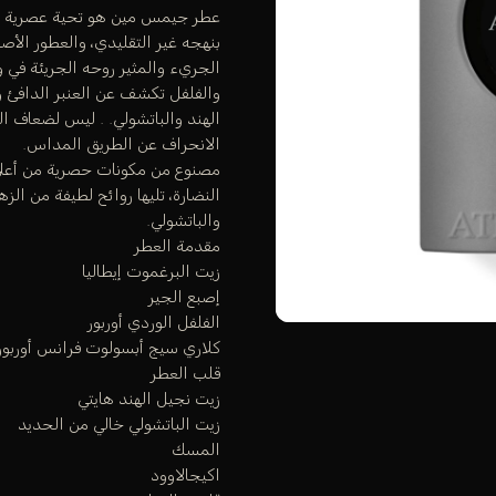
عطر جيمس مين هو تحية عصرية أني
بنهجه غير التقليدي، والعطور الأص
الجريء والمثير روحه الجريئة في 
والفلفل تكشف عن العنبر الدافئ و
الهند والباتشولي. . ليس لضعاف ا
الانحراف عن الطريق المداس.
مصنوع من مكونات حصرية من أعلى م
النضارة، تليها روائح لطيفة من الز
والباتشولي.
مقدمة العطر
زيت البرغموت إيطاليا
إصبع الجير
الفلفل الوردي أوربور
كلاري سيج أبسولوت فرانس أوربور
قلب العطر
زيت نجيل الهند هايتي
زيت الباتشولي خالي من الحديد
المسك
اكيجالاوود