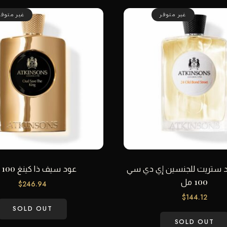
غير متوفر
غير متوفر
بوند ستريت للجنسين إي دي سي
عود سيف ذا كينغ 100 مل
100 مل
$
246.94
$
144.12
SOLD OUT
SOLD OUT