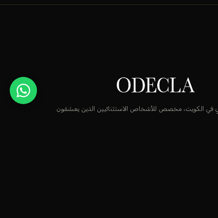
قٍ في الكويت، مخصص للأشخاص الاستثنائيين الذين يعشقون
سحر العطور الشرقية وشذا العطور الفرنسية.
info@odecla.com