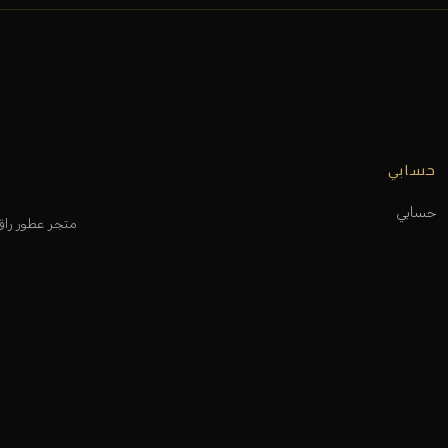
حسابي
حسابي
متجر عطور را
عربة التسوق
قائمة الرغبات
متابعة الطلب
المساعدة و الدعم