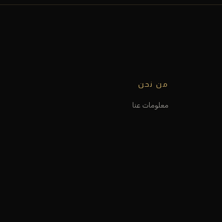
من نحن
معلومات عنا
سياسة الخصوصية
الأحكام والشروط
شروط التوصيل
الاستبدال و الارجاع
الفروع و المواقع