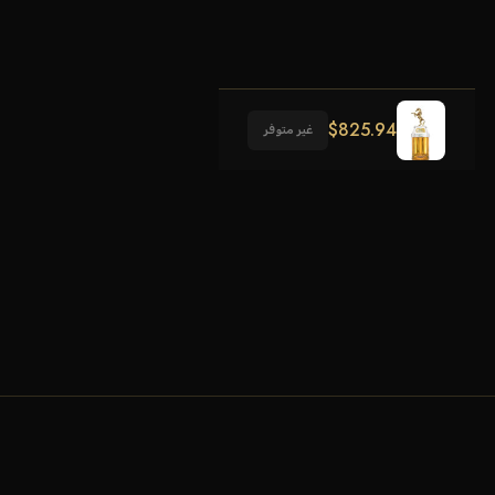
$
825.94
غير متوفر