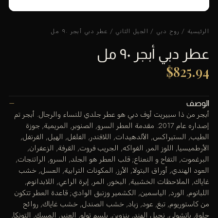
الرئيسية
/
روح دبي
/
الجيل الثاني
/ عطر دبي أبجر ٩٠ مل
عطر دبي أبجر ٩٠ مل
$
825.94
الوصف
أبجر من ذا سبيريت أوف دبي هو عطر جلدي للنساء والرجال. أبجر تم
إصداره عام 2017. مقدمة العطر السرو, الصنوبر, المريمية, جوزة
الطيب, الستيراكس, الألدهيدات, اللافندر, الفلفل, الهيل, القرنفل,
الأرطميسيا, اللوز المر, الفواكه, الجريب فروت, القرفة, الزعفران,
البرغموت, التفاح و النعناع; قلب العطر هو الجلد, السرو, الراتنجات,
العود الهندي, أوراق البتولا, الأرز, المكونات الترابية, العسل, خشب
غاياك, الملاحظات الخشبية, البخور, المر, إبرة الراعي, اللابدانوم,
اللبانوم, الورد, الياسمين, الكشمير وزنبق الوادي; قاعدة العطر تتكون
من كاستوريوم, تبغ, عود, زباد, خشب الصندل, خشب غاياك, روائح
حلوة, باتشولي, نجيل الهند, بنزوين, بلسم تولو, العنبر, المسك, التونكا,