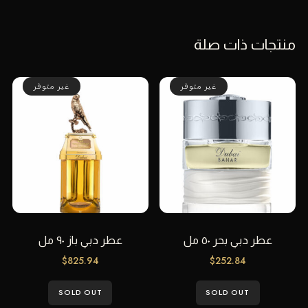
منتجات ذات صلة
غير متوفر
غير متوفر
عطر دبي بحر ٥٠ مل
عطر دبي باز ٩٠ مل
$
825.94
$
252.84
SOLD OUT
SOLD OUT