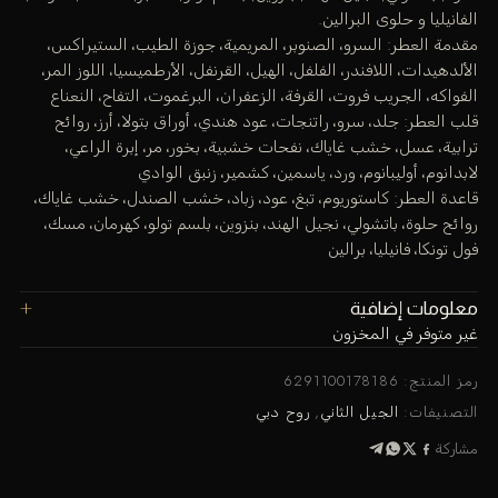
الفانيليا و حلوى البرالين.
مقدمة العطر: السرو، الصنوبر، المريمية، جوزة الطيب، الستيراكس،
الألدهيدات، اللافندر، الفلفل، الهيل، القرنفل، الأرطميسيا، اللوز المر،
الفواكه، الجريب فروت، القرفة، الزعفران، البرغموت، التفاح، النعناع
قلب العطر: جلد، سرو، راتنجات، عود هندي، أوراق بتولا، أرز، روائح
ترابية، عسل، خشب غاياك، نفحات خشبية، بخور، مر، إبرة الراعي،
لابدانوم، أوليبانوم، ورد، ياسمين، كشمير، زنبق الوادي
قاعدة العطر: كاستوريوم، تبغ، عود، زباد، خشب الصندل، خشب غاياك،
روائح حلوة، باتشولي، نجيل الهند، بنزوين، بلسم تولو، كهرمان، مسك،
فول تونكا، فانيليا، برالين
معلومات إضافية
غير متوفر في المخزون
رمز المنتج:
6291100178186
التصنيفات:
الجيل الثاني
,
روح دبي
مشاركة