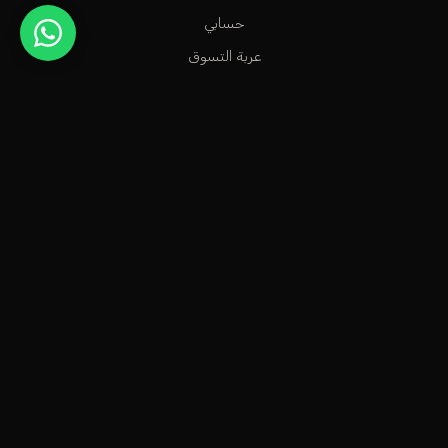
حسابي
عربة التسوق
قائمة الرغبات
متابعة الطلب
المساعدة و الدعم
متجر عطور راقٍ في الكويت، مخصص للأشخاص الاستثنائيين الذين
يعشقون سحر العطور الشرقية وشذا العطور الفرنسية.
info@odecla.com