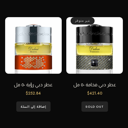
غير متوفر
عطر دبي فخامة ٥٠ مل
عطر دبي رؤية ٥٠ مل
$
252.84
$
421.40
SOLD OUT
إضافة إلى السلة