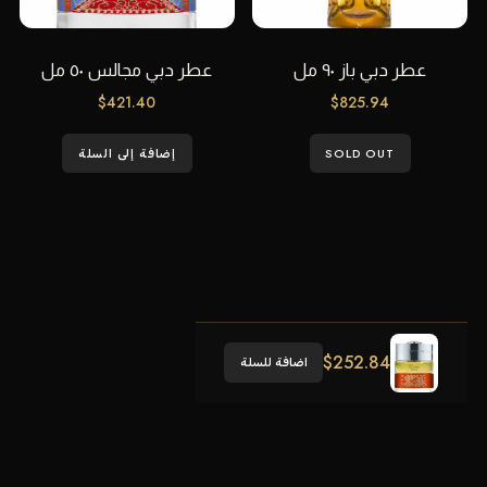
عطر دبي باز ٩٠ مل
عطر دبي مجالس ٥٠ مل
$
421.40
$
825.94
SOLD OUT
إضافة إلى السلة
$
252.84
اضافة للسلة