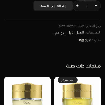
+
−
إضافة إلى السلة
كمية
عطر
دبي
رؤية
رمز المنتج:
6291109921332
٥٠
التصنيفات:
الجيل الأول
,
روح دبي
مل
مشاركة
منتجات ذات صلة
غير متوفر