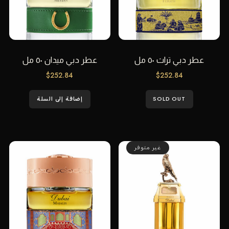
عطر دبي تراث ٥٠ مل
عطر دبي ميدان ٥٠ مل
$
252.84
$
252.84
SOLD OUT
إضافة إلى السلة
غير متوفر