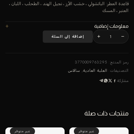
قاعدة العطر: الباتشولي ، خشب الأرز ، نجيل الهند ، الطحلب ، اللبان ،
العنبر ، المسك
معلومات إضافية
+
−
إضافة إلى السلة
كمية
سوجنو
فيوليت
-
رمز المنتج:
3770009763295
صندوق
التصنيفات:
العلبة العادية
,
سالاس
عادي
مشاركة
منتجات ذات صلة
غير متوفر
غير متوفر