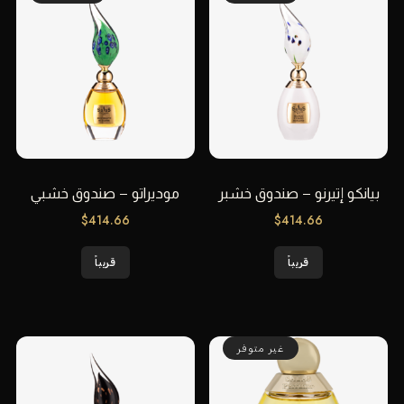
بيانكو إتيرنو – صندوق خشبر
موديراتو – صندوق خشبي
$
414.66
$
414.66
قريباً
قريباً
غير متوفر