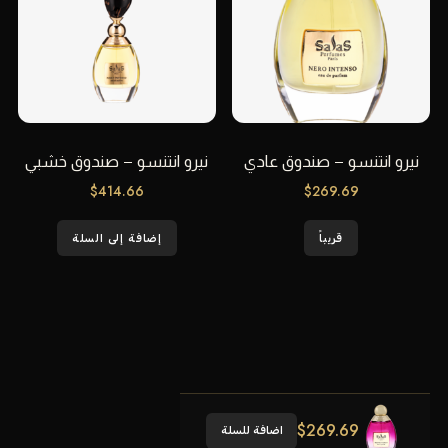
نيرو انتنسو – صندوق عادي
نيرو انتنسو – صندوق خشبي
$
414.66
$
269.69
قريباً
إضافة إلى السلة
$
269.69
اضافة للسلة