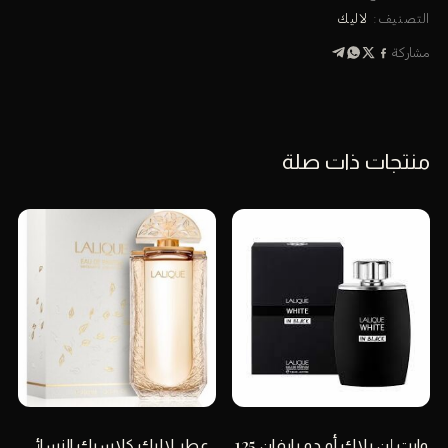
للشعر
التصنيف:
لاليك
50
مشاركة
مل
منتجات ذات صلة
وايت إن بلاك أو دو بارفان 125
عطر لاليك كلاسيك النسائي