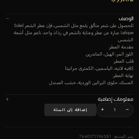
الوصف
للحصول على شعر متألق يلمع مثل الشمس، فإن عطر الشعر Soleil
Lalique عبارة عن عطر وعناية بالشعر في رذاذ واحد ناعم مثل أشعة
الشمس.
مقدمة العطر:
اللوز المر، الهيل، الماندرين
قلب العطر:
كافيه لاتيه، الياسمين، الكمثرى جرانيتا
نهاية العطر:
المسك، حلوى البرالين الوردية، خشب الصندل
معلومات إضافية
+
−
إضافة إلى السلة
كمية
سوليل
لاليك
عطر
رمز المنتج:
7640171196381