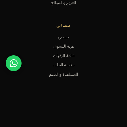
الفروع و المواقع
حسابي
حسابي
عربة التسوق
قائمة الرغبات
متابعة الطلب
المساعدة و الدعم
متجر عطور راقٍ في الكويت، مخصص للأشخاص الاستثنائيين الذين
يعشقون سحر العطور الشرقية وشذا العطور الفرنسية.
info@odecla.com