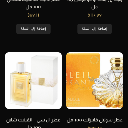
مل
100 مل
$
69.11
$
117.99
إضافة إلى السلة
إضافة إلى السلة
عطر سوليل فايبرانت 100 مل
عطر ال سي – انفينيت شاين
100 مل