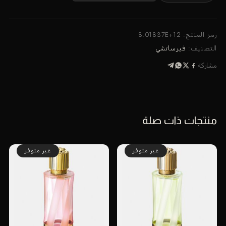
عطركريستال
نوير
او
رمز المنتج:
8.01837E+12
دي
التصنيف:
فيرساتشي
بارفان
مشاركة
90
مل
منتجات ذات صلة
غير متوفر
غير متوفر