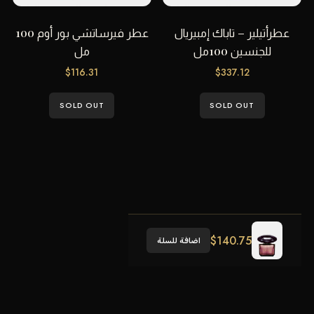
عطرأتيلير – تاباك إمبيريال
عطر فيرساتشي بور أوم 100
للجنسين 100مل
مل
$
116.31
$
337.12
SOLD OUT
SOLD OUT
$
140.75
اضافة للسلة