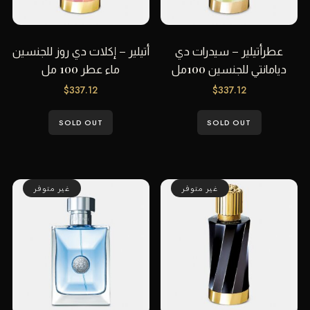
عطرأتيلير – سيدرات دي
أتيلير – إكلات دي روز للجنسين
ديامانتي للجنسين 100مل
ماء عطر 100 مل
$
337.12
$
337.12
SOLD OUT
SOLD OUT
غير متوفر
غير متوفر