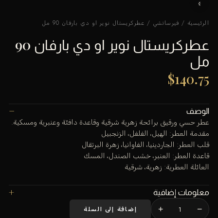
الرئيسية
/
فيرساتشي
/ عطركريستال نوير او دي بارفان 90 مل
عطركريستال نوير او دي بارفان 90
مل
$
140.75
الوصف
عطر حسي ورقيق برائحة زهرية شرقية وقاعدة دافئة وعنبرية ومسكية.
مقدمة العطر: الهيل، الفلفل، الزنجبيل
قلب العطر: الجاردينيا، الفاوانيا، زهرة البرتقال
قاعدة العطر: العنبر، خشب الصندل، المسك
العائلة العطرية: زهرية، شرقية
معلومات إضافية
+
−
إضافة إلى السلة
كمية