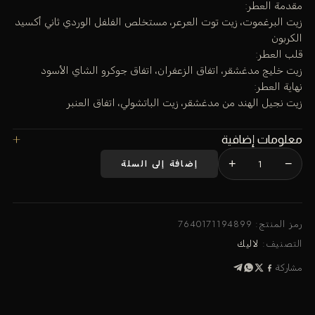
مقدمة العطر:
زيت البرغموت، زيت توت العرعر، مستخلص الفلفل الوردي ثاني أكسيد
الكربون
قلب العطر:
زيت خليج مدغشقر، اتفاق الزعفران، اتفاق جوكرو الشاي الأسود
نهاية العطر:
زيت نجيل الهند من مدغشقر، زيت الباتشولي، اتفاق العنبر
معلومات إضافية
+
−
إضافة إلى السلة
كمية
عطر
إنكر
إنديجو
رمز المنتج:
7640171194899
100
التصنيف:
لاليك
مل
مشاركة