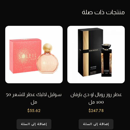
منتجات ذات صلة
عطر روز رويال او دي بارفان
سوليل لاليك عطر للشعر 50
100 مل
مل
$
55.62
$
247.78
إضافة إلى السلة
إضافة إلى السلة