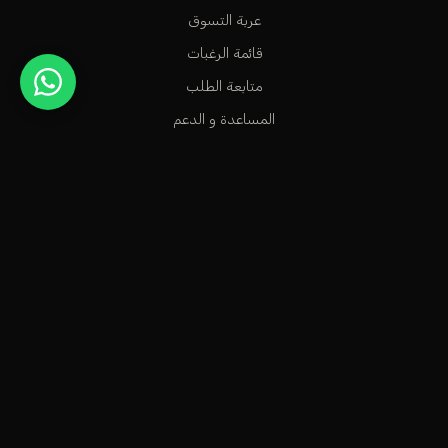
عربة التسوق
قائمة الرغبات
متابعة الطلب
المساعدة و الدعم
متجر عطور راقٍ في الكويت، مخصص للأشخاص الاستثنائيين الذين
يعشقون سحر العطور الشرقية وشذا العطور الفرنسية.
info@odecla.com
أوديكلا باريس 2026. جميع الحقوق محفوظة.