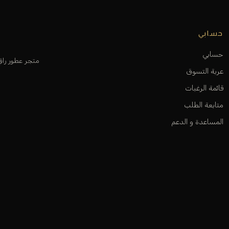
حسابي
حسابي
متجر عطور را
عربة التسوق
قائمة الرغبات
متابعة الطلب
المساعدة و الدعم
أوديكلا باريس 2026. جميع الحقوق محفوظة.
ت
فيزا
ماستركارد
ابل باي
سداد
مدى
جوجل باي
سامسونج