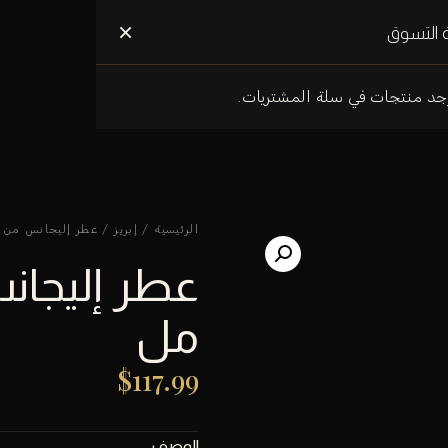
علومات عنا
×
 التسوق
وجد منتجات في سلة المشتريات.
الرئيسية
/
إبريز
/ عطر إليجانس من إبريز
مل
$
117.99
الوصف