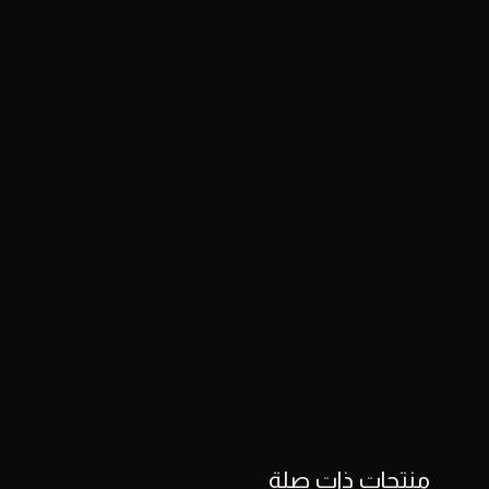
كمية
عطر
إليجانس
من
إبريز
باريس
50
مل
منتجات ذات صلة