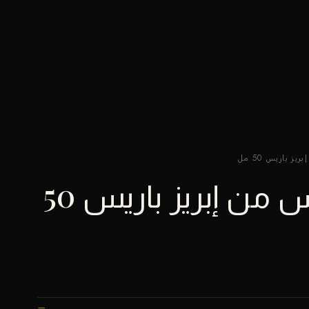
 باريس 50 مل
عطر إليجانس من إبريز باريس 50