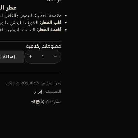
عطر الي
مقدمة العطر
:
الليمون والفلفل ال
قلب العطر:
الخوخ ، الليتشي ، الور
قاعدة العطر:
المسك الأبيض ، الفان
معلومات إضافية
+
−
إضافة إ
رمز المنتج:
3760239023856
التصنيف:
إبريز
مشاركة