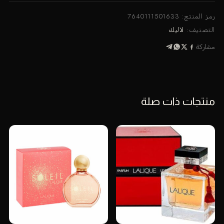
روز
رويال
رمز المنتج:
7640111501633
او
التصنيف:
لاليك
دي
مشاركة
بارفان
100
مل
منتجات ذات صلة