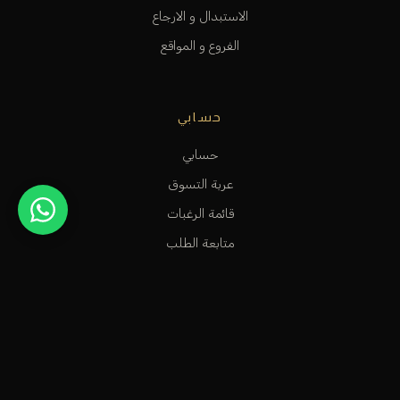
الاستبدال و الارجاع
الفروع و المواقع
حسابي
حسابي
عربة التسوق
قائمة الرغبات
متابعة الطلب
المساعدة و الدعم
متجر عطور راقٍ في الكويت، مخصص للأشخاص الاستثنائيين الذين