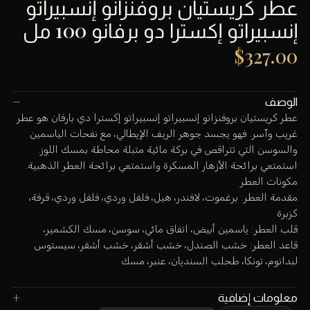
عطر كريستيان بروفنزانو إنسبيراتو
إنسبيراتو إكسترا دو برفانو 100 مل
$
327.00
الوصف
عطر كريستيان بروفنزانو إنسبيراتو إنسبيراتو إكسترا دي بارفان هو عطر
غريب وآسر. فهو يجسد جوهر الريف الإيطالي، مع نفحات الياسمين
والسوسن التي تتراقص في بركة مائية متبلة محاطة بمسك اللوز.
استمتعي برائحة الأزهار المسكرة واستمتعي برائحة العطر الذهبية.
مكونات العطر
مقدمة العطر: برغموت، لافندر، هيل، فلفل وردي، فلفل وردي، قرفة،
كزبرة
قلب العطر: ياسمين أبيض، اتفاق مائي، سوسن، مسك الكشمير،
قاعد العطر: خشب الصندل، خشب أشقر، خشب أشقر، سيستوس
لبدانوم، تونكا، طحلب السنديان، عنبر، مسك
معلومات إضافية