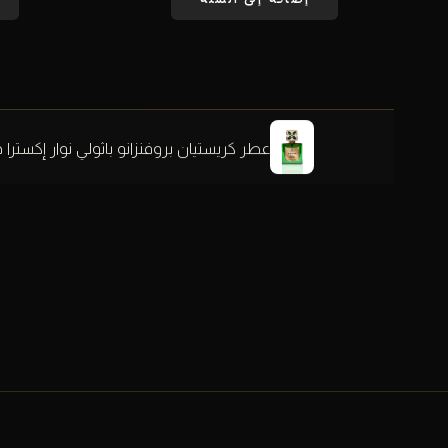
عطر كريستيان بروفنزانو باثولي نوار إكسترا دي با