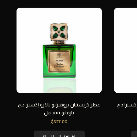
إكسترا دي
عطر كريستيان بروفنزانو بالازو إكسترا دي
بارفانو 100 مل
$
327.00
إضافة إلى السلة