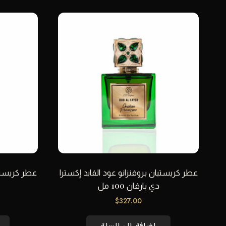
عطر كريستيان بروفنزانو عود الفايد إكسترا
عطر كريستيا
دي بارفان 100 مل
$
327.00
إضافة إلى السلة