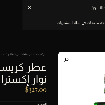
علومات عنا
×
 التسوق
وجد منتجات في سلة المشتريات.
الرئيسية
/
كريستيان بروفنزانو
/ عطر ك
عطر كريستيا
نوار إكسترا دي 
$
327.00
الوصف