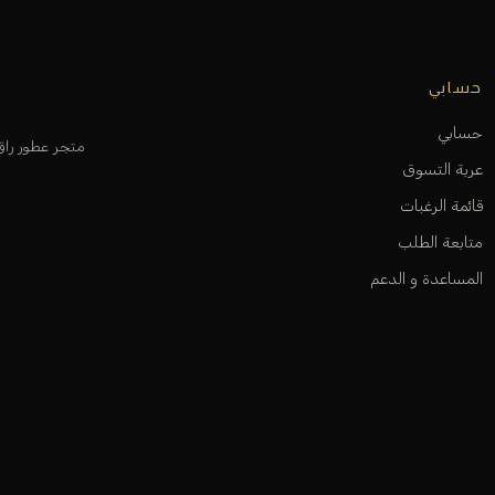
حسابي
حسابي
متجر عطور را
عربة التسوق
قائمة الرغبات
متابعة الطلب
المساعدة و الدعم
أوديكلا باريس 2026. جميع الحقوق محفوظة.
ت
فيزا
ماستركارد
ابل باي
سداد
مدى
جوجل باي
سامسونج