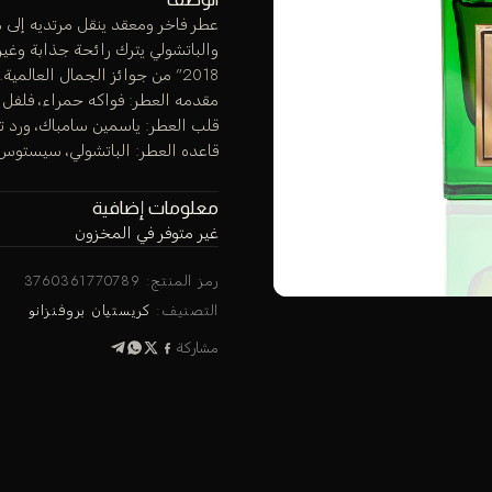
عطر فاخر ومعقد ينقل مرتديه إلى
والباتشولي يترك رائحة جذابة وغي
2018” من جوائز الجمال العالمية. روائح العطور
مقدمه العطر: فواكه حمراء، فلفل
قلب العطر: ياسمين سامباك، ورد 
قاعده العطر: الباتشولي، سيستوس،
معلومات إضافية
غير متوفر في المخزون
رمز المنتج:
3760361770789
التصنيف:
كريستيان بروفنزانو
مشاركة