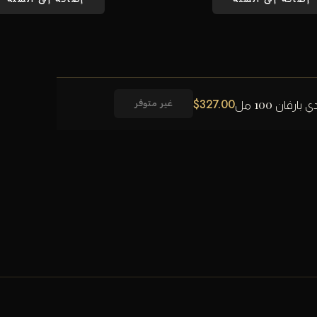
$
327.00
رفان 100 مل
غير متوفر