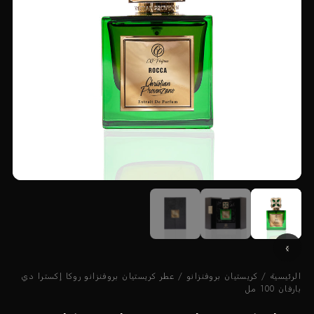
الرئيسية
/
كريستيان بروفنزانو
/ عطر كريستيان بروفنزانو روكا إكسترا دي
بارفان 100 مل