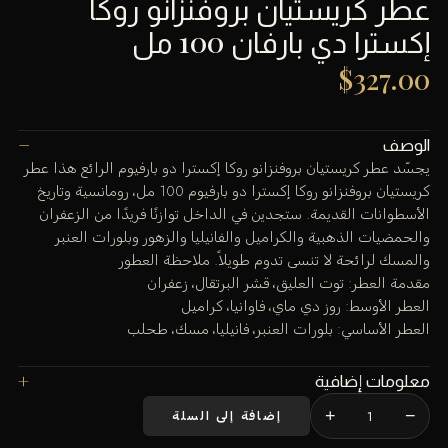
عطر كريستيان بروفنزانو روكا
إكسترا دي بارفان 100 مل
$
327.00
الوصف
يجسّد عطر كريستيان بروفنزانو روكا إكسترا دو بارفيوم الرائع هذا عطر
كريستيان بروفنزانو روكا إكسترا دو بارفيوم 100 مل، رومانسية وتاريخ
الأسطوانات القديمة. ستجدين في الداخل توازنًا فريدًا من الزعفران
والحمضيات الذهبية والكراميل والفانيليا والزهور وبلورات العنبر
والمسك لرائحة لا تنسى تدوم طويلاً. ملاحظة العطور
مقدمة العطر: توت العليق، قشر البرتقال، زعفران
العطر الأوسط: روز دي ماي، فاوانيا، كراميل
العطر الأساسي: بلورات العنبر، فانيليا، مسك، طحلب
معلومات إضافية
+
−
إضافة إلى السلة
كمية