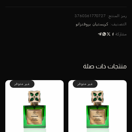
عطر
كريستيان
بروفنزانو
رمز المنتج:
3760361770727
روكا
التصنيف:
كريستيان بروفنزانو
إكسترا
مشاركة
دي
بارفان
100
مل
منتجات ذات صلة
غير متوفر
غير متوفر