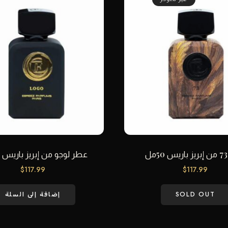
عطر لوجو من إبريز باريس 50 مل
$
117.99
$
117.99
SOLD OUT
إضافة إلى السلة