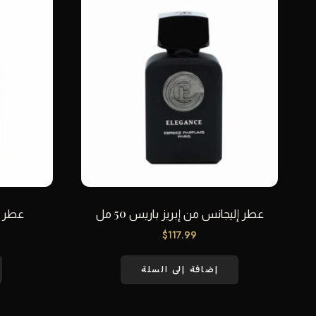
عطر إليجانس من إبريز باريس 50 مل
عطر 73 من إبريز باريس 50مل
$
117.99
إضافة إلى السلة