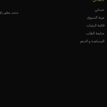
حسابي
متجر عطور را
عربة التسوق
قائمة الرغبات
متابعة الطلب
المساعدة و الدعم
أوديكلا باريس 2026. جميع الحقوق محفوظة.
ت
فيزا
ماستركارد
ابل باي
سداد
مدى
جوجل باي
سامسونج