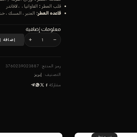
قلب العطر
:
الفاوانيا ، ، لافاندر
قاعده العطر:
العنبر ، المسك ، خشب 
معلومات إضافية
+
−
إضافة إ
رمز المنتج:
3760239023887
التصنيف:
إبريز
مشاركة
غير متوفر