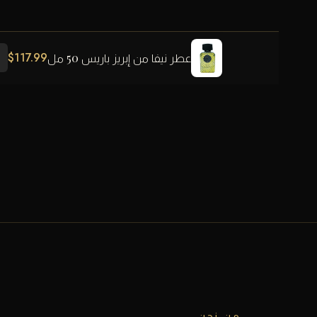
$
117.99
عطر نيفا من إبريز باريس 50 مل
من نحن