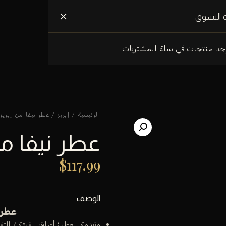
علومات عنا
×
 التسوق
وجد منتجات في سلة المشتريات.
الرئيسية
/
إبريز
/ عطر نيفا من إبريز بار
عطر نيفا من إ
$
117.99
الوصف
عطر ن
مقدمة العطر
:
أوراق القرفة / التف