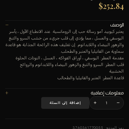
$
252.84
الوصف
يعتبر كيوبيد آمو رسالة حب إلى الرومانسية. عند الانطباع الأول ، يأسر
اليوسفي والعسل ، مما يؤدي إلى قلب جريء من خشب السرو والتبغ
والزهور البيضاء واللابدانوم. إن تغليف هذه الرائحة الجذابة هو قاعدة
سماوية من الفانيليا والعنبر والطحلب.
مقدمة العطر: اليوسفي ، أوراق الفواكه ، العسل ، النوتات الحلوة
قلب العطر: السرو والتبغ والزهور البيضاء واللابدانوم والروائح
الخشبية
قاعدة العطر: العنبر والفانيليا والطحالب
معلومات إضافية
+
−
إضافة إلى السلة
كمية
كيوبيد
آمو
رمز المنتج:
3760361770055