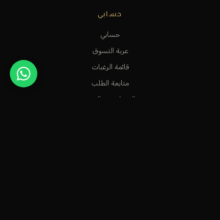
حسابي
حسابي
عربة التسوق
قائمة الرغبات
متابعة الطلب
المساعدة و الدعم
متجر عطور راقٍ في الكويت، مخصص للأشخاص الاستثنائيين الذين
يعشقون سحر العطور الشرقية وشذا العطور الفرنسية.
info@odecla.com