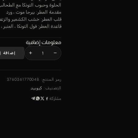
الحلوة وحبوب التونكا مع الطحالب
مقدمة العطر: بيرجا موت ، ورد
قلب العطر: خشب الكشمير والزعف
قاعدة العطر: فول التونكا ، العنبر ، الفانيليا ، 
معلومات إضافية
+
−
إضافة إ
رمز المنتج:
3760361770048
التصنيف:
كيوبيد
مشاركة