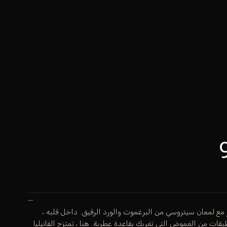
 مع لمعان سيتروسي من البرغموت والورد الرقيق. داخل قلبه ،
ت من الغموض التي تغريك بقاعدة عطرية. هنا ، تمتزج الفانيليا