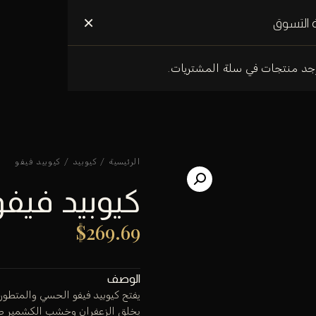
علومات عنا
×
 التسوق
وجد منتجات في سلة المشتريات.
الرئيسية
/
كيوبيد
/ كيوبيد فيفو
كيوبيد فيفو
$
269.69
الوصف
يفتح كيوبيد فيفو الحسي والمتطور
يخلق الزعفران وخشب الكشمير طبقا