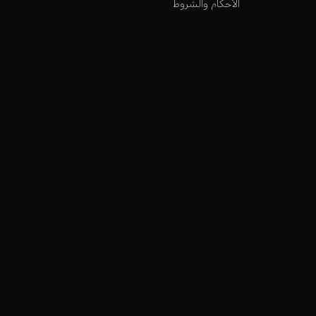
الأحكام والشروط
شروط التوصيل
الاستبدال و الارجاع
الفروع و المواقع
كي ن