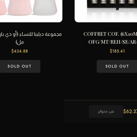
 COFFRET COF. (6X10ML-
OFG/MT/REH/SE/AR
مل)
$
434.88
$
185.41
SOLD OUT
SOLD OUT
$
62.3
غير متوفر