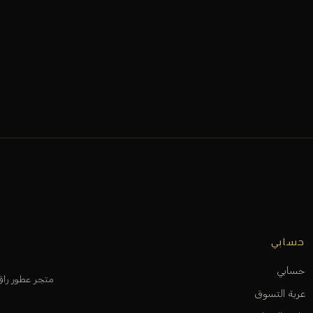
حسابي
حسابي
متجر عطور را
عربة التسوق