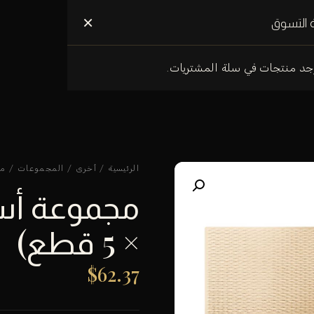
علومات عنا
×
 التسوق
وجد منتجات في سلة المشتريات.
الرئيسية
/
أخرى
/
المجموعات
/ مجمو
× 5 قطع)
$
62.37