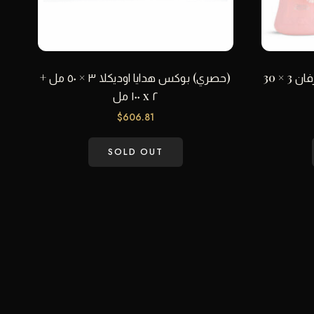
مجموعة ديلينا للنساء (أو دي بارفان 3 × 30
(حصري) بوكس هدايا اوديكلا ٣ × ٥٠ مل +
٢ x ١٠٠ مل
$
606.81
SOLD OUT