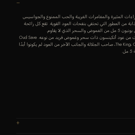
لى زمن الإغراءات المثيرة والمغامرات الغريبة والحب الممنوع والجواسيس
 من العطور التي تحتفي بنفحات العود القوية. تقع كل رائحة
الذي لا يقاوم.
مجموعة رائعة من خمس مصغرات من عود أتكينسون ذات سحر وغموض فريد من نوعه. Oud Save
The King، Oud Save The Queen، Her Majesty، صاحب الجلالة والجانب الآخر من العود لم يكونوا أبدًا
.