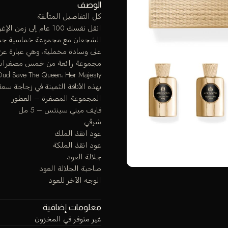
الوصف
كل التفاصيل المتألقة
انقل نفسك 100 عام إ
الشجعان مع مجموعة خماسية جذابة
على وسادة مخملية، وهي عبارة عن بونبون 5 مل من الغموض والسحر 
بهذه الأناقة الثمينة في زجاجة سعة 5 مل
المجموعة المصغرة – العطور
فايف ميني سينتس – 5 مل
شرقي
عود انقذ الملك
عود انقذ الملكة
جلالة العود
صاحبة الجلالة العود
الوجه الآخر للعود
معلومات إضافية
غير متوفر في المخزون