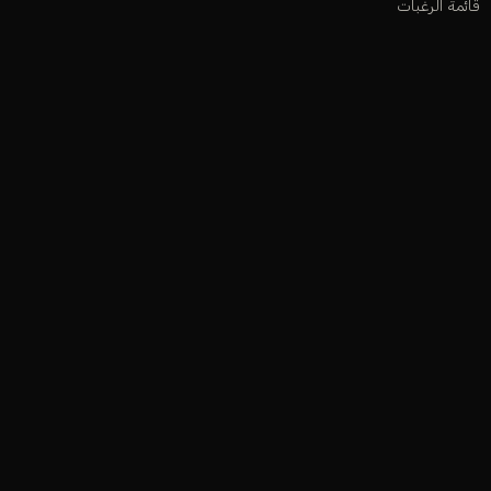
قائمة الرغبات
متابعة الطلب
المساعدة و الدعم
أوديكلا باريس 2026. جميع الحقوق محفوظة.
ت
فيزا
ماستركارد
ابل باي
سداد
مدى
جوجل باي
سامسونج