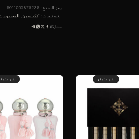
رمز المنتج:
8011003875238
التصنيفات:
أتكينسون
,
المجموعات
مشاركة
غير متوفر
غير متوفر