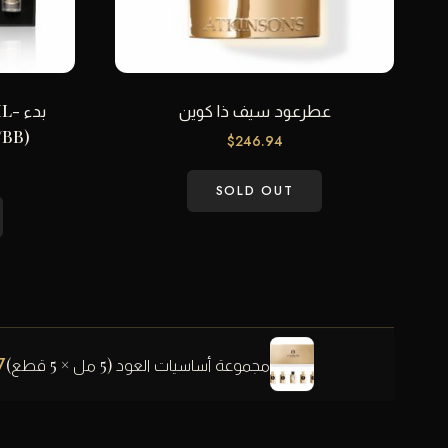
عطرعود سيف ذا كوين
بدء
/BB)
$
246.94
SOLD OUT
7
مجموعة أساسيات العود (5 مل × 5 قطع)