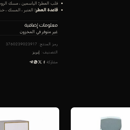
فلب العطر
:
الياسمين ، مسك الروم 
قاعدة العطر:
العنبر ، المسك ، خشب
معلومات إضافية
غير متوفر في المخزون
رمز المنتج:
3760239023917
التصنيف:
إبريز
مشاركة