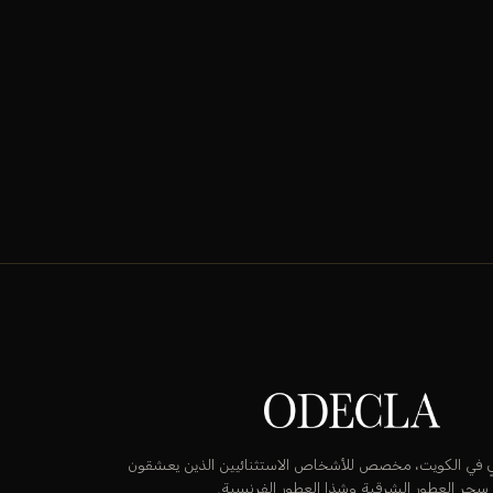
قٍ في الكويت، مخصص للأشخاص الاستثنائيين الذين يعشقون
سحر العطور الشرقية وشذا العطور الفرنسية.