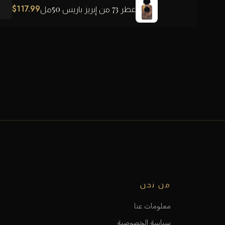
$
117.99
عطر 73 من إبريز باريس 50مل
من نحن
معلومات عنا
سياسة الخصوصية