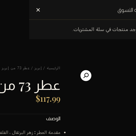
علومات عنا
×
 التسوق
وجد منتجات في سلة المشتريات.
الرئيسية
/
إبريز
/ عطر 73 من إبريز باريس 50مل
عطر 73 من إبريز باريس 50مل
$
117.99
الوصف
مقدمة العطر
:
زهر البرتقال ، الفلف