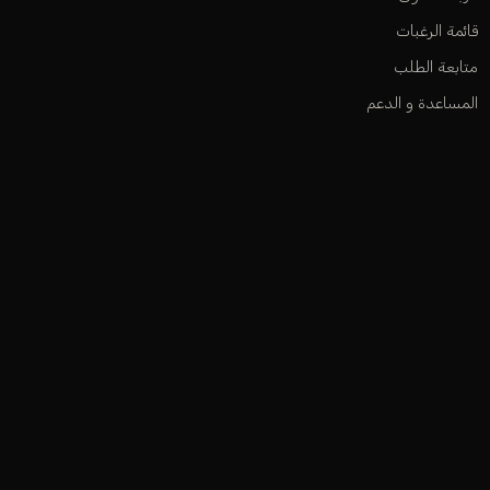
قائمة الرغبات
متابعة الطلب
المساعدة و الدعم
أوديكلا باريس 2026. جميع الحقوق محفوظة.
ت
فيزا
ماستركارد
ابل باي
سداد
مدى
جوجل باي
سامسونج