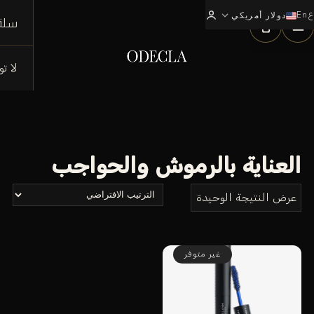
ع
En
expand_more
0
دولار أمريكي
سلة
لا ت
العناية بالرموش والحواجب
عرض النتيجة الوحيدة
غير متوفر