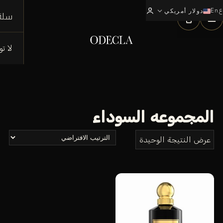
ع
En
expand_more
0
دولار أمريكي
سلة
لا ت
المجموعه السوداء
عرض النتيجة الوحيدة