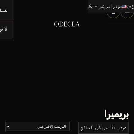
ع
En
expand_more
0
دولار أمريكي
سلة
لا ت
بريميرا
عرض ⁦16⁩ من كل النتائج