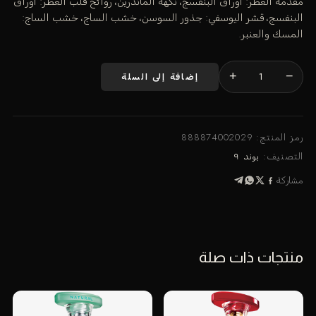
مقدمة العطر: أوراق البنفسج، نكهة الماندرين، روائح قلب العطر: أوراق
البنفسج، قشر اليوسفي: جذور السوسن، خشب الساج، خشب الساج:
المسك والعنبر.
+
−
إضافة إلى السلة
كمية
أستور
بليس
100
رمز المنتج:
888874002029
مل
التصنيف:
بوند ٩
مشاركة
منتجات ذات صلة