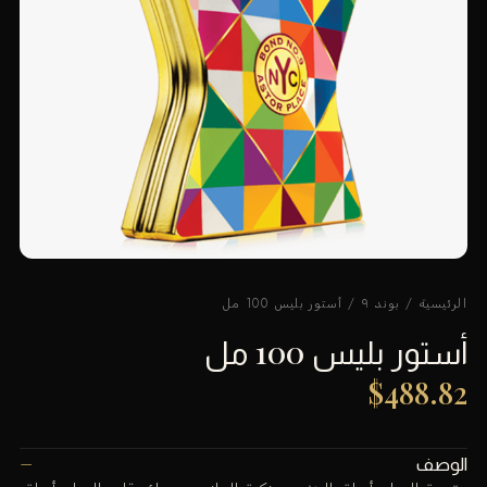
الرئيسية
/
بوند ٩
/ أستور بليس 100 مل
أستور بليس 100 مل
$
488.82
الوصف