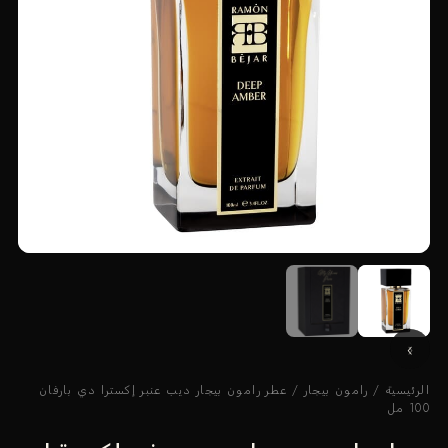
الرئيسية
/
رامون بيجار
/ عطر رامون بيجار ديب عنبر إكسترا دي بارفان
100 مل