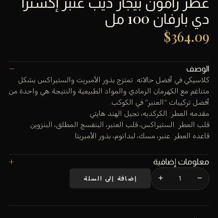
عطر رامون بيجار ديب عنبر إكسترا
دي بارفان 100 مل
$
364.09
الوصف
كلاسيكي في أفضل حالاته. تمتزج بذور الأمبريت والستيراكس بشكل
متناغم مع الكهرمان الرمادي والمواد الطبيعية والنتيجة هي واحدة من
أفضل تركيبات “العنبر” في الكوكب.
مقدمه العطر: الكركديه، نجيل الهند هايتي
قلب العطر: الستيراكس، قلب العنبر، البنفسج المطلق، البنزوين
قاعده العطر: عنبر، مسك، لبدانوم، بذور الأمبريتا
معلومات إضافية
+
−
إضافة إلى السلة
كمية
عطر
رامون