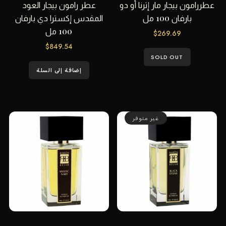
عطررامون بيجار مار إترنا أو دو
عطر رامون بيجار العود
بارفان 100 مل
المقدس إكسترا دي بارفان
100 مل
$
269.69
$
849.54
SOLD OUT
إضافة إلى السلة
غير متوفر