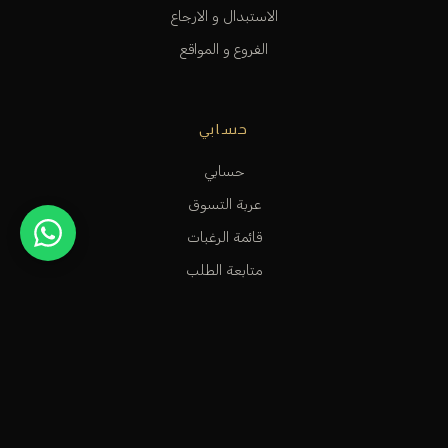
الاستبدال و الارجاع
الفروع و المواقع
حسابي
حسابي
عربة التسوق
قائمة الرغبات
متابعة الطلب
المساعدة و الدعم
متجر عطور راقٍ في الكويت، مخصص للأشخاص الاستثنائيين الذين