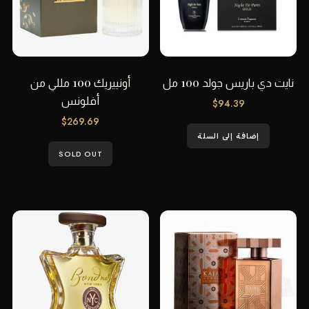
نايت دي باريس جولد 100 مل
أونييريك 100 مللي من
أفلونس
$
94.39
$
269.69
إضافة إلى السلة
SOLD OUT