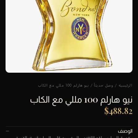
الرئيسية
/
وصل حديثاً
/ نيو هارلم 100 مللي مع الكاب
نيو هارلم 100 مللي مع الكاب
$
488.82
الوصف
مقدمة العطر: روائح اللافندر، البرغموت قلب العطر: قهوة: القهوة،