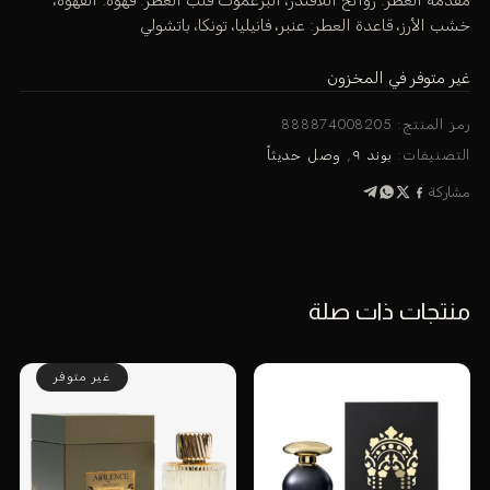
خشب الأرز، قاعدة العطر: عنبر، فانيليا، تونكا، باتشولي
غير متوفر في المخزون
رمز المنتج:
888874008205
التصنيفات:
بوند ٩
,
وصل حديثاً
مشاركة
منتجات ذات صلة
غير متوفر