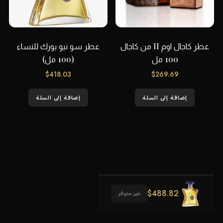
عطر كاجال اوم II من كاجال
عطر سو نيو يورك للنساء
100 مل
(100 مل)
$
418.03
$
269.69
إضافة إلى السلة
إضافة إلى السلة
$
488.82
غير متوفر