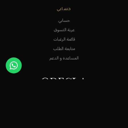
حسابي
حسابي
عربة التسوق
قائمة الرغبات
متابعة الطلب
المساعدة و الدعم
متجر عطور راقٍ في الكويت، مخصص للأشخاص الاستثنائيين الذين
يعشقون سحر العطور الشرقية وشذا العطور الفرنسية.
info@odecla.com