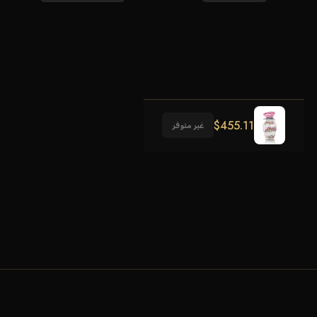
$
455.11
غير متوفر