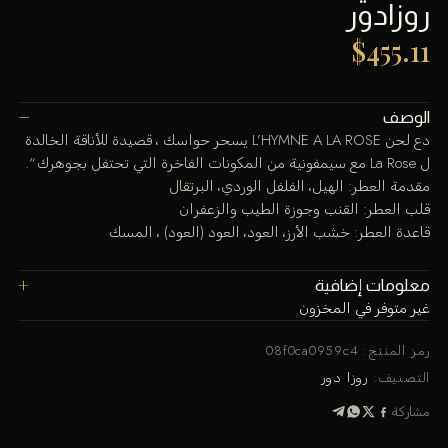
روزادور
$
455.11
الوصف
دع لحن L’HYMNE A LA ROSE يسحر حواسك ، قصيدة للأناقة الخالدة
ل La Rose مع سيمفونية من المكونات الفاخرة التي تحتفل بجوهرك “.
مقدمة العطر: الهيل، الفلفل الوردي، البرتقال
قلب العطر: القنب وجوزة الطيب والزعفران
قاعدة العطر: خشب الأرز، العود، العود (العود) ، المسك
معلومات إضافية
غير متوفر في المخزون
رمز المنتج:
08f0ca0959c4
التصنيف:
روزا دور
مشاركة