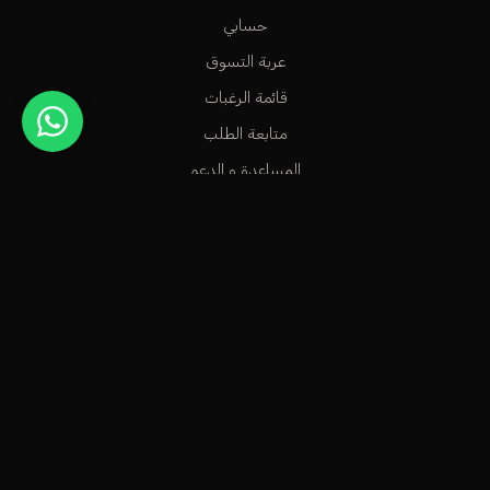
حسابي
عربة التسوق
قائمة الرغبات
متابعة الطلب
المساعدة و الدعم
متجر عطور راقٍ في الكويت، مخصص للأشخاص الاستثنائيين الذين
يعشقون سحر العطور الشرقية وشذا العطور الفرنسية.
info@odecla.com