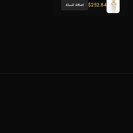
$
252.84
اضافة للسلة