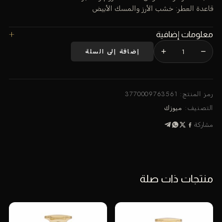
قاعدة العطر: خشب الأرز والمسك الأبيض
معلومات إضافية
+
−
إضافة إلى السلة
كمية
ري
100
مل
رمز المنتج:
3770009763561
من
التصنيف:
ميوزك
ميوزيك
مشاركة
دو
بارفان
منتجات ذات صلة