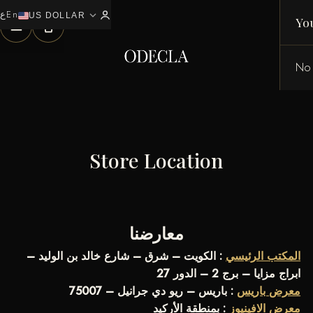
ع
En
expand_more
0
US DOLLAR
Yo
No 
Store Location
معارضنا
المكتب الرئيسي
: الكويت – شرق – شارع خالد بن الوليد –
ابراج مزايا – برج 2 – الدور 27
معرض باريس
: باريس – ريو دي جرانيل – 75007
معرض الافينيوز
: بمنطقة الأركيد